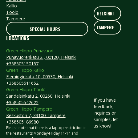
Sisältää kertakäyttöiset kulhot, puiset lusikat ja servetit
Kallio
Kuljetus ja tarjoiluastioiden nouto 70€ (alv0)
HELSINKI
Töölö
HELSINKI
Tampere
TAMPERE
LOUNASMENU 1
TAMPERE
SPECIAL HOURS
SPECIAL HOURS
LOCATIONS
Buddha Bowl (V,G) tai Nuudelisalaatti (V,G)
Green Hippo Punavuori
Omena-raparpericrumble tai
Punavuorenkatu 2 , 00120, Helsinki
Marjacrumble vaniljakastikkeella (V,G)
+358505150157
Green Hippo Kallio
22€/hlö
Fleminginkatu 10, 00530, Helsinki
+358505511652
LOUNASMENU 2
Green Hippo Töölö
Sandelsinkatu 2, 00260, Helsinki
If you have
+358505542622
feedback,
Green Hippo Tampere
inquiries or
Meloni-fetasalaatti (G,L)
Keskustori 7, 33100 Tampere
samples, let
+358505186980
us know!
Buddha Bowl (V,G) tai Nuudelisalaatti (V,G)
​Please note that there is a laptop restriction in
Omena-raparpericrumble tai
the restaurants Monday-Friday 11-14 and