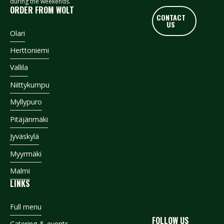
during the weekends.
Marjacrumble vaniljakastikkeella (V,G)
ORDER FROM WOLT
CONTACT US
CONTACT
Vichy/Pepsi/Pepsi Max
US
Footer
35€/hlö
Olari
Herttoniemi
Vallila
Muut palvelut​
Niittykumpu
- Kuljetus Helsingin alueella: 35 € (Mikäli tulee noutaa astioita
Myllypuro
tai kahvitermoksia jälkikäteen, tulee kuljetus kahteen kertaan.)
- Kuljetus Espoo, Vantaa alueilla: 60 (Mikäli tulee noutaa
Pitäjänmäki
astioita tai kahvitermoksia jälkikäteen, tulee kuljetus kahteen
Jyväskylä
kertaan.)
- Lähtöhinta cateringille 300 €.
Myyrmäki
- Kahvin lisääminen aamiaisen tai lounaan yhteyteen onnistuu
+ 60 € /5L termos​
Malmi
- Ilmoitathan mahdolliset erityisruokavaliot ennakkoon, jotta
LINKS
ehdimme ne huomioida. Erityistoiveista teemme erikseen
tarjouksen mm. buffet (minimi 30 hlö alk. 38 €/hlö)
Full menu
FOLLOW US
Tarjoilijat alk. 40 €/h
Catering & events